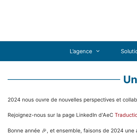
Aller
au
contenu
L’agence
Soluti
Un
2024 nous ouvre de nouvelles perspectives et collabo
Rejoignez-nous sur la page LinkedIn d'AeC
Traducti
Bonne année 🎉, et ensemble, faisons de 2024 une a