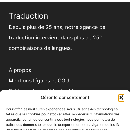
Traduction
Depuis plus de 25 ans,
notre agence de
traduction
intervient dans plus de 250
combinaisons de langues.
À propos
Mentions légales et CGU
Politique de confidentialité
Gérer le consentement
Pour offrir les meilleures expériences, nous utilisons des technologies
telles que les cookies pour stocker et/ou accéder aux informations des
appareils. Le fait de consentir à ces technologies nous permettra de
traiter des données telles que le comportement de navigation ou les ID
uniques sur ce site. Le fait de ne pas consentir ou de retirer son